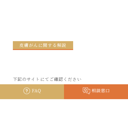
皮膚がんに関する解説
下記のサイトにてご確認ください
独立行政法人国立がんセンターがん対策情報セ
ンター
・基底細胞がん
・有棘細胞がん