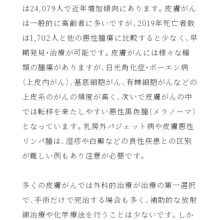
は24,079人で近年増加傾向にあります。皮膚がん
は一般的に高齢者に多いですが、2019年死亡者数
は1,702人と他の悪性腫瘍に比較すると少なく、早
期発見・治療が可能です。皮膚がんには様々な種
類の腫瘍がありますが、日光角化症・ボーエン病
（上皮内がん）、基底細胞がん、有棘細胞がんなどの
上皮系のがんの頻度が高く、次いで皮膚がんの中
では転移を来たしやすい悪性黒色腫（メラノーマ）
となっています。乳房外パジェット病や皮膚悪性
リンパ腫は、湿疹や白癬などの良性疾患との区別
が難しい例もあり注意が必要です。
多くの皮膚がんでは外科的治療が治療の第一選択
で、手術だけで完治する場合も多く、補助的な放射
線治療や化学療法を行うことは少ないです。しか