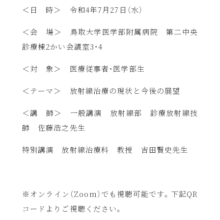
＜日 時＞ 令和
4
年
7
月
27
日（水）
＜会 場＞ 鳥取大学医学部附属病院 第二中央
診療棟
2
かい会議室
3
・
4
＜対 象＞ 医療従事者・医学部生
＜テーマ＞ 放射線治療の現状と今後の展望
＜講 師＞ 一般講演 放射線部 診療放射線技
師 佐藤浩之先生
特別講演 放射線治療科 教授 吉田賢史先生
※オンライン（
Zoom
）でも視聴可能です。下記
QR
コードよりご視聴ください。