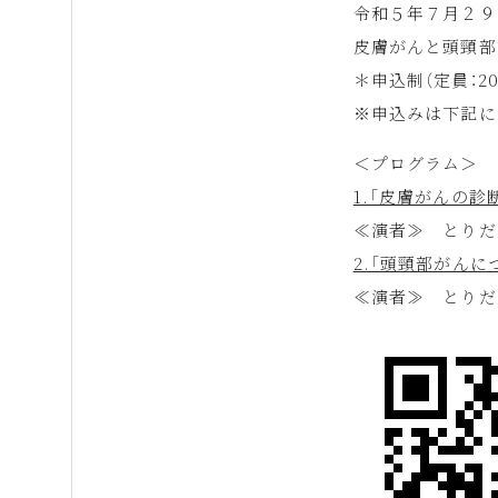
令和５年７月２９
皮膚がんと頭頸部
＊申込制（定員：20
※申込みは下記に
＜プログラム＞
1.「皮膚がんの診
≪演者≫ とりだ
2.「頭頸部がんに
≪演者≫ とりだ