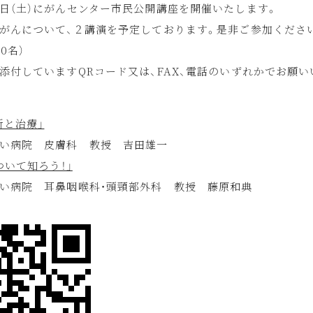
日（土）にがんセンター市民公開講座を開催いたします。
がんについて、２講演を予定しております。是非ご参加くださ
0名）
添付していますQRコード又は、FAX、電話のいずれかでお願い
断と治療」
い病院 皮膚科 教授 吉田雄一
ついて知ろう！」
い病院 耳鼻咽喉科・頭頸部外科 教授 藤原和典