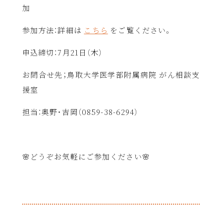
加
参加方法：詳細は
こちら
をご覧ください。
申込締切：
7
月
21
日（木）
お問合せ先；鳥取大学医学部附属病院 がん相談支
援室
担当：奥野・吉岡（
0859-38-6294
）
🌸どうぞお気軽にご参加ください🌸