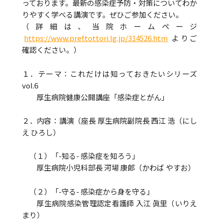
っております。最新の感染症予防・対策についてわか
りやすく学べる講演です。ぜひご参加ください。
（詳細は、当院ホームページ
https://www.pref.tottori.lg.jp/314526.htm
よりご
確認ください。）
１．テーマ：これだけは知っておきたいシリーズ
vol.6
厚生病院健康公開講座「感染症とがん」
２．内容：講演（座長 厚生病院副院長 西江 浩（にし
え ひろし）
（１）「-知る- 感染症を知ろう」
厚生病院小児科部長 河場 康郎（かわば やすお）
（２）「-守る- 感染症から身を守る」
厚生病院感染管理認定看護師 入江 眞里（いりえ
まり）