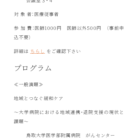
会議室３・４
対 象 者：医療従事者
参 加 費：医師
1000
円 医師以外
500
円 （事前申
込不要）
詳細は
ちらし
をご確認下さい
プログラム
≪一般演題≫
地域とつなぐ緩和ケア
～大学病院における地域連携・退院支援の現状と
課題～
鳥取大学医学部附属病院 がんセンター